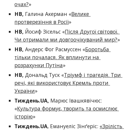
очах?
»
НВ
, 
Галина Акерман «
Велике 
протверезіння в Росії
»
НВ
, 
Йосиф Зісельс «
Після Другої світової. 
Чи отримали ми довгоочікуваний мир?
» 
НВ
,
 Андерс Фог Расмуссен «
Боротьба 
тільки почалася. Як вплинути на 
розрахунки Путіна
»
НВ
, 
Дональд Туск «
Тріумф і трагедія. Три 
речі, які використовує Кремль проти 
України
»
Тиждень.UA
, 
Марюс Івашкявічюс: 
«
Культура формує, творить та осмислює 
історію
» 
Тиждень.UA
, Емануеліс Зінґеріс: 
«Зрілість 