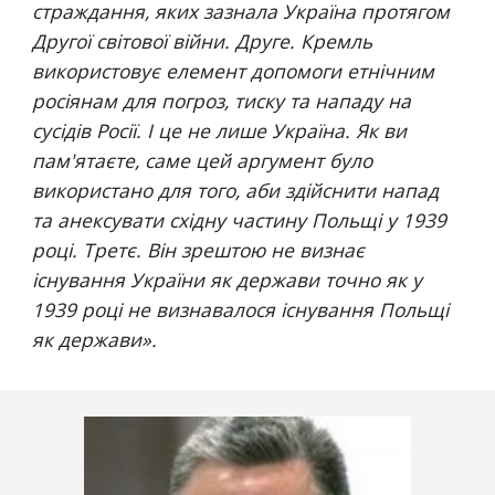
страждання, яких зазнала Україна протягом 
Другої світової війни. Друге. Кремль 
використовує елемент допомоги етнічним 
росіянам для погроз, тиску та нападу на 
сусідів Росії. І це не лише Україна. Як ви 
пам'ятаєте, саме цей аргумент було 
використано для того, аби здійснити напад 
та анексувати східну частину Польщі у 1939 
році. Третє. Він зрештою не визнає 
існування України як держави точно як у 
1939 році не визнавалося існування Польщі 
як держави
».