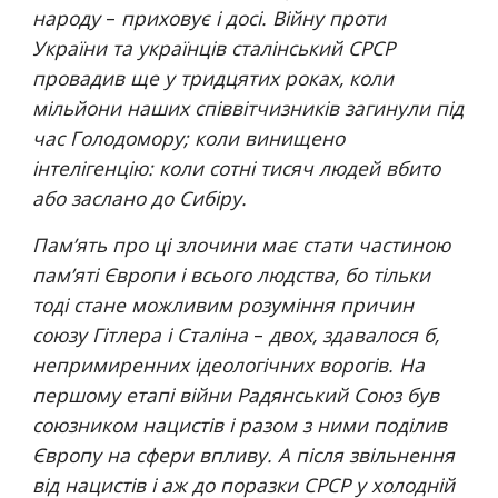
народу 
–
 приховує і досі. Війну проти 
України та українців сталінський СРСР 
провадив ще у тридцятих роках, коли 
мільйони наших співвітчизників загинули під 
час Голодомору; коли винищено 
інтелігенцію: коли сотні тисяч людей вбито 
або заслано до Сибіру.
Пам’ять про ці злочини має стати частиною 
пам’яті Європи і всього людства, бо тільки 
тоді стане можливим розуміння причин 
союзу Гітлера і Сталіна 
–
 двох, здавалося б, 
непримиренних ідеологічних ворогів. На 
першому етапі війни Радянський Союз був 
союзником нацистів і разом з ними поділив 
Європу на сфери впливу. А після звільнення 
від нацистів і аж до поразки СРСР у холодній 