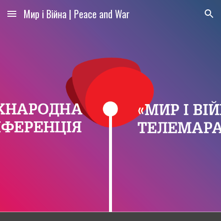
Мир і Війна | Peace and War
Skip to main content
Skip to navigation