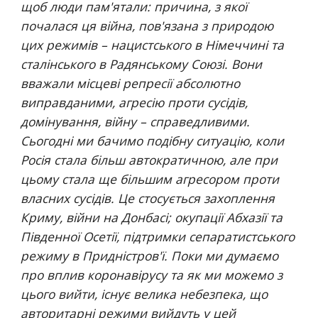
щоб люди пам'ятали: причина, з якої 
почалася ця війна, пов'язана з природою 
цих режимів – нацистського в Німеччині та 
сталінського в Радянському Союзі. Вони 
вважали місцеві репресії абсолютно 
виправданими, агресію проти сусідів, 
домінування, війну – справедливими. 
Сьогодні ми бачимо подібну ситуацію, коли 
Росія стала більш автократичною, але при 
цьому стала ще більшим агресором проти 
власних сусідів. Це стосується захоплення 
Криму, війни на Донбасі; окупації Абхазії та 
Південної Осетії, підтримки сепаратистського 
режиму в Придністров'ї. Поки ми думаємо 
про вплив коронавірусу та як ми можемо з 
цього вийти, існує велика небезпека, що 
авторитарні режими вийдуть у цей 