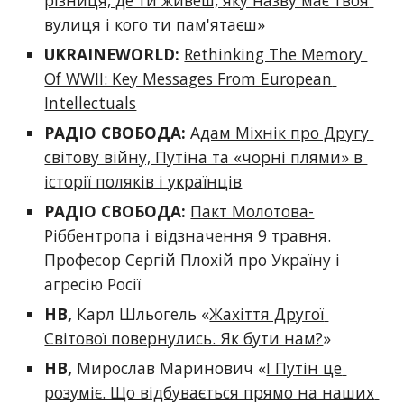
різниця, де ти живеш, яку назву має твоя 
вулиця і кого ти пам'ятаєш
» 
UKRAINEWORLD:
Rethinking The Memory 
Of WWII: Key Messages From European 
Intellectuals
РАДІО СВОБОДА:
 А
дам Міхнік про Другу 
світову війну, Путіна та «чорні плями» в 
історії поляків і українців
РАДІО СВОБОДА:
Пакт Молотова-
Ріббентропа і відзначення 9 травня.
Професор Сергій Плохій про Україну і 
агресію Росії
НВ
, 
Карл Шльогель
 «
Жахіття Другої 
Світової повернулись. Як бути нам?
»
НВ
, 
Мирослав Маринович
 «
І Путін це 
розуміє. Що відбувається прямо на наших 