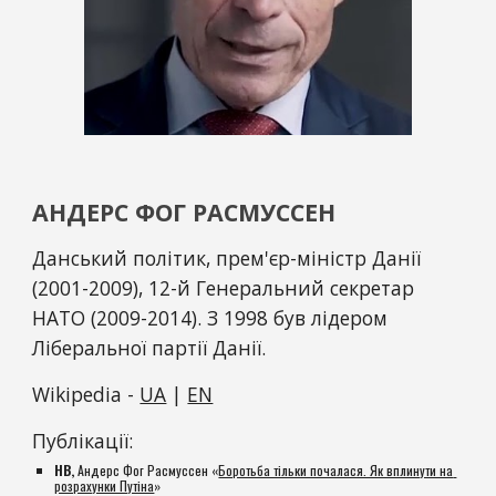
АНДЕРС ФОГ РАСМУССЕН
Д
анський політик, прем'єр-міністр Данії 
(2001-2009), 12-й Генеральний секретар 
НАТО (2009-2014). З 1998 був лідером 
Ліберальної партії Данії. 
Wikipedia - 
UA
 | 
EN
Публікації:
НВ,
 Андерс Фог Расмуссен «
Боротьба тільки почалася. Як вплинути на 
розрахунки Путіна
»