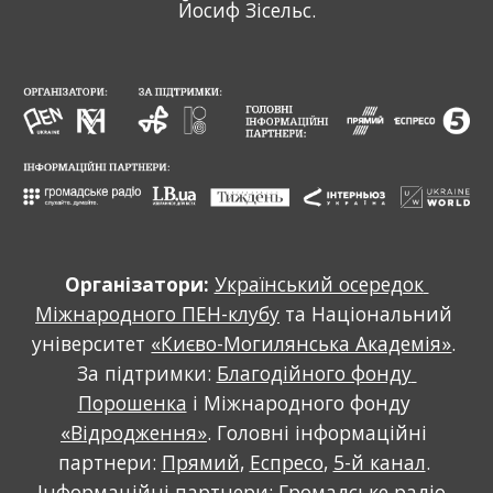
Йосиф Зісельс.
Організатори:
Український осередок 
Міжнародного ПЕН-клубу
 та Національний 
університет 
«Києво-Могилянська Академія»
. 
За підтримки: 
Благодійного фонду 
Порошенка
 і Міжнародного фонду 
«Відродження»
. Головні інформаційні 
партнери: 
Прямий
, 
Еспресо
, 
5-й канал
. 
Інформаційні партнери: 
Громадське радіо
, 