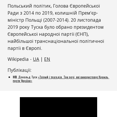
Польський політик, Голова Європейської 
Ради з 2014 по 2019, колишній Прем'єр-
міністр Польщі (2007-2014). 20 листопада 
2019 року Туска було обрано президентом 
Європейської народної партії (ЄНП), 
найбільшої транснаціональної політичної 
партії в Європі.
Wikipedia - 
UA
 | 
EN
Публікації:
НВ
, Дональд Туск 
«Тріумф і трагедія. Три речі, які використовує Кремль 
проти України»