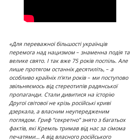
«
Для переважної більшості українців 
перемога над нацизмом 
–
 знаменна подія та 
велике свято. І так вже 75 років поспіль. Але 
лише протягом останніх десятиліть, 
–
 а 
особливо крайніх п’яти років 
–
 ми поступово 
звільняємось від стереотипів радянської 
пропаганди. Стали дивитися на історію 
Другої світової не крізь російські криві 
дзеркала, а власним неупередженим 
поглядом. Гриф “секретно” знято з багатьох 
фактів, які Кремль тримав від нас за сімома 
печатями… А від власного російського 