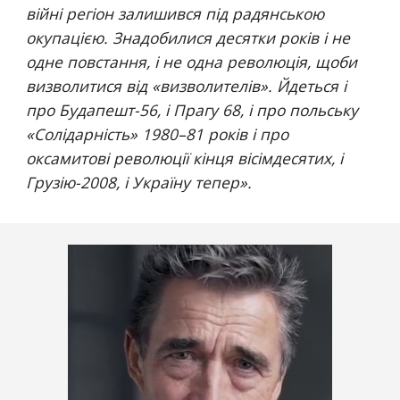
війні регіон залишився під радянською 
окупацією. Знадобилися десятки років і не 
одне повстання, і не одна революція, щоби 
визволитися від «визволителів». Йдеться і 
про Будапешт-56, і Прагу 68, і про польську 
«Солідарність» 1980–81 років і про 
оксамитові революції кінця вісімдесятих, і 
Грузію-2008, і Україну тепер
».