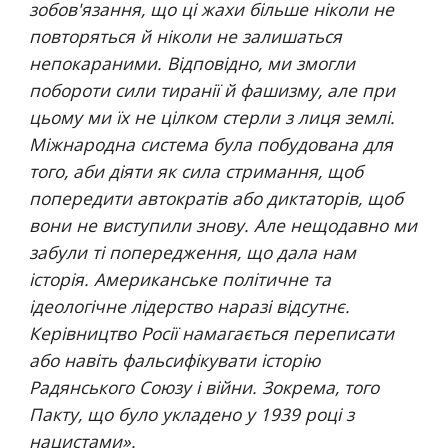
зобов'язання, що ці жахи більше ніколи не 
повторяться й ніколи не залишаться 
непокараними. Відповідно, ми змогли 
побороти сили тиранії й фашизму, але при 
цьому ми їх не цілком стерли з лиця землі. 
Міжнародна система була побудована для 
того, аби діяти як сила стримання, щоб 
попередити автократів або диктаторів, щоб 
вони не виступили знову. Але нещодавно ми 
забули ті попередження, що дала нам 
історія. Американське політичне та 
ідеологічне лідерство наразі відсутнє. 
Керівництво Росії намагається переписати 
або навіть фальсифікувати історію 
Радянського Союзу і війни. Зокрема, того 
Пакту, що було укладено у 1939 році з 
нацистами
».