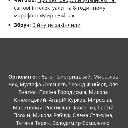
Читомо:
Про що говорили українські та 
світові інтелектуали на 8-годинному 
марафоні «Мир і Війна»
Збруч:
Війну не закінчили
Оргкомітет: 
Євген Бистрицький, Мирослав 
Чех, Мустафа Джемілєв, Леонід Фінберг, Оля 
Гнатюк, Поліна Городиська, Микола 
Княжицький, Андрій Курков, Мирослав 
Маринович, Ростислав Павленко, Сергій 
Плохій, Микола Рябчук, Олена Стяжкіна, 
Тетяна Терен, Володимир Єрмоленко, 