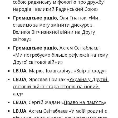
собою радянську міфологію про дружбу 
народів і великий Радянський Союз
»
Громадське радіо, 
Оля Гнатюк: «
Ми 
ставимо за мету змінити дискурс з 
Великої Вітчизняної війни на Другу 
світову
»
Громадське радіо, 
Ахтем Сеітаблаєв: 
«
Ми потребуємо більше рефлексії на тему 
Другої світової війни
» 
LB.UA
,
 Марюс Івашкавічус 
«Звір зі сходу»
LB.UA, 
Ярослав Грицак «
Україна у Другій 
світовій війні: стара історія на новий 
лад
»
LB.UA
, Сергій Жадан «
Право на пам’ять
»
LB.UA
, Ахтем Сеітаблаєв «
У моїй родині є 