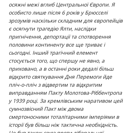
осяжні межі вглиб Центральної Європи. Я 
особисто лише після 6 років у Брюсселі 
зрозумів наскільки складним для європейців 
є осягнути трагедію Ялти, наслідки 
пригнічення, депортації та спотворення 
половини континенту все ще триває і 
сьогодні. Інший трагічний елемент 
стосується того, що спершу не явно, а 
приховано, а в останні роки дедалі більш 
відкрито святкування Дня Перемоги йде 
пліч-о-пліч з відвертим та відкритим 
виправданням Пакту Молотова-Ріббентропа 
у 1939 році. За кремлівським наративом цей 
сумнозвісний Пакт між двома 
смертоносними тоталітарними імперіями в 
історії був більш ніж тактична необхідність. 
Це був також союз проти ліберальної 