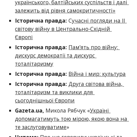
українського, балтійських суспільств і далі 
залежить від рівня самокритичності»
Історична правда:
 С
учасні погляди на ІІ 
світову війну в Центрально-Східній 
Європі
Історична правда:
Пам’ять про війну: 
дискурс демократії та дискурс 
тоталітаризму
Історична правда:
Війна і мир: культура
Історична правда:
Друга світова війна, 
тоталітаризм та виклики для 
сьогоднішньої Європи
Gazeta.ua
,
 Микола Рябчук «
Україні 
допомагатимуть тою мірою, якою вона на 
те заслуговуватиме
»