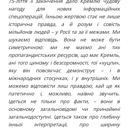
75-ліття її закінчення дало Кремлю чудову
нагоду для нових інформаційних
спецоперацій. Їхньою жертвою стає не лише
історична правда, а й розум і совість
мільйонів людей – у Росії та за її межами. Ми
шукаємо відповідь. Вона не може бути
симетричною: ми не маємо ані тих
пропагандистських ресурсів, що має Кремль,
ані того цинізму і безсоромності, тої «хуцпи»,
яку він повсякчас демонструє – і в
міжнародних стосунках, і у внутрішніх. Ми
можемо відповісти лиш правдою, хай це як
патетично і, можливо, наївно звучить.
Ідеться не тільки про факти, – вони в
основному загальновідомі чи принаймні
загальнодоступні. Ідеться також про глибину
їхньої інтерпретації, про ширину