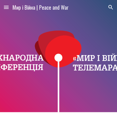
Мир і Війна | Peace and War
Skip to main content
Skip to navigation