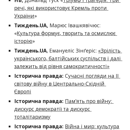
НВ
, 
Дональд Туск «
Тріумф і трагедія. Три 
речі, які використовує Кремль проти 
України
»
Тиждень.UA
, 
Марюс Івашкявічюс: 
«
Культура формує, творить та осмислює 
історію
» 
Тиждень.UA
, Емануеліс Зінґеріс: 
«Зрілість 
українського, балтійських суспільств і далі 
залежить від рівня самокритичності»
Історична правда:
 С
учасні погляди на ІІ 
світову війну в Центрально-Східній 
Європі
Історична правда:
Пам’ять про війну: 
дискурс демократії та дискурс 
тоталітаризму
Історична правда:
Війна і мир: культура