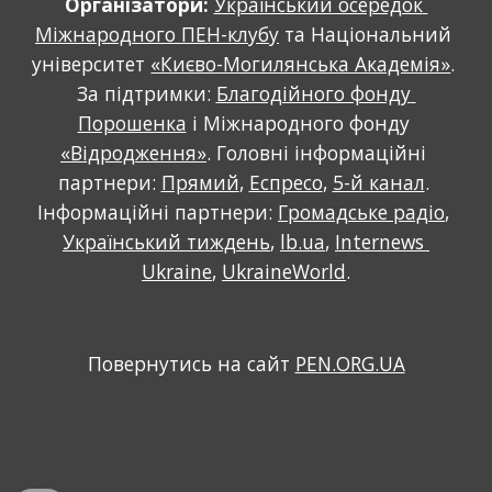
Організатори: 
Український осередок 
Міжнародного ПЕН-клубу
 та Національний 
університет 
«Києво-Могилянська Академія»
. 
За підтримки: 
Благодійного фонду 
Порошенка
 і Міжнародного фонду 
«Відродження»
. Головні інформаційні 
партнери: 
Прямий
, 
Еспресо
, 
5-й канал
. 
Інформаційні партнери: 
Громадське радіо
, 
Український тиждень
, 
lb.ua
, 
Internews 
Ukraine
, 
UkraineWorld
.
Повернутись на сайт 
PEN.ORG.UA