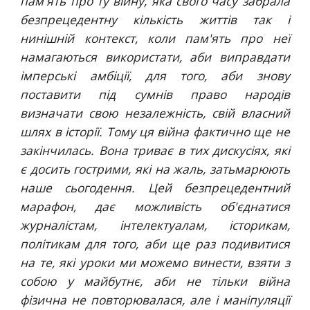
пам'ять про ту війну, яка свого часу забрала
безпрецедентну кількість життів так і
нинішній контекст, коли пам'ять про неї
намагаються використати, аби виправдати
імперські амбіції, для того, аби знову
поставити під сумнів право народів
визначати свою незалежність, свій власний
шлях в історії. Тому ця війна фактично ще не
закінчилась. Вона триває в тих дискусіях, які
є досить гострими, які на жаль, затьмарюють
наше сьогодення. Цей безпрецедентний
марафон, дає можливість об'єднатися
журналістам, інтелектуалам, історикам,
політикам для того, аби ще раз подивитися
на те, які уроки ми можемо винести, взяти з
собою у майбутнє, аби не тільки війна
фізична не повторювалася, але і маніпуляції