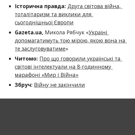
Історична правда:
Друга світова війна, 
тоталітаризм та виклики для 
сьогоднішньої Європи
Gazeta.ua
,
 Микола Рябчук «
Україні 
допомагатимуть тою мірою, якою вона на 
те заслуговуватиме
»
Читомо:
Про що говорили українські та 
світові інтелектуали на 8-годинному 
марафоні «Мир і Війна»
Збруч:
Війну не закінчили