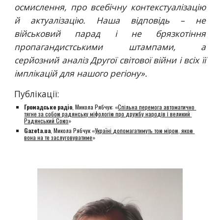
осмислення, про всебічну контекстуалізацію
й актуалізацію. Наша відповідь – не
військовий парад і не брязкотіння
пропагандистськими штампами, а
серйозний аналіз Другої світової війни і всіх її
імплікацій для нашого регіону».
Публікації:
Громадське радіо
, Микола Рябчук: «
Спільна перемога автоматично 
тягне за собою радянську міфологію про дружбу народів і великий 
Радянський Союз
»
Gazeta.ua
, Микола Рябчук «
Україні допомагатимуть тою мірою, якою 
вона на те заслуговуватиме
»