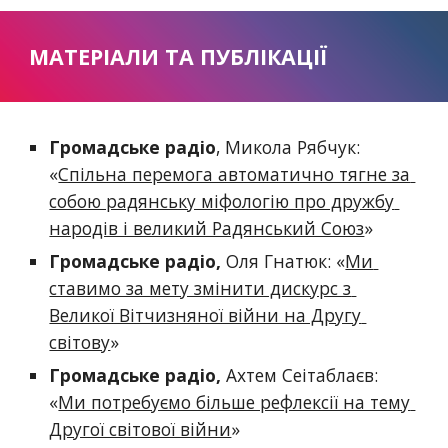
МАТЕРІАЛИ ТА ПУБЛІКАЦІЇ
Громадське радіо
, Микола Рябчук: 
«
Спільна перемога автоматично тягне за 
собою радянську міфологію про дружбу 
народів і великий Радянський Союз
»
Громадське радіо, 
Оля Гнатюк: «
Ми 
ставимо за мету змінити дискурс з 
Великої Вітчизняної війни на Другу 
світову
»
Громадське радіо, 
Ахтем Сеітаблаєв: 
«
Ми потребуємо більше рефлексії на тему 
Другої світової війни
» 