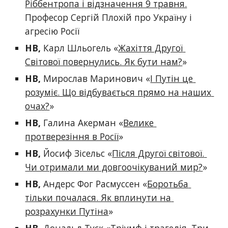
Ріббентропа і відзначення 9 травня.
Професор Сергій Плохій про Україну і 
агресію Росії
НВ
, 
Карл Шльогель
 «
Жахіття Другої 
Світової повернулись. Як бути нам?
»
НВ
, 
Мирослав Маринович
 «
І Путін це 
розуміє. Що відбувається прямо на наших 
очах?
»
НВ
, 
Галина Акерман «
Велике 
протверезіння в Росії
»
НВ
, 
Йосиф Зісельс «
Після Другої світової. 
Чи отримали ми довгоочікуваний мир?
» 
НВ
,
 Андерс Фог Расмуссен «
Боротьба 
тільки почалася. Як вплинути на 
розрахунки Путіна
»