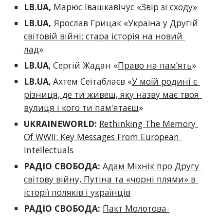
LB.UA
,
 Марюс Івашкавічус 
«Звір зі сходу»
LB.UA, 
Ярослав Грицак «
Україна у Другій 
світовій війні: стара історія на новий 
лад
»
LB.UA
, Сергій Жадан «
Право на пам’ять
»
LB.UA
, Ахтем Сеітаблаєв «
У моїй родині є 
різниця, де ти живеш, яку назву має твоя 
вулиця і кого ти пам'ятаєш
» 
UKRAINEWORLD:
Rethinking The Memory 
Of WWII: Key Messages From European 
Intellectuals
РАДІО СВОБОДА:
 А
дам Міхнік про Другу 
світову війну, Путіна та «чорні плями» в 
історії поляків і українців
РАДІО СВОБОДА:
Пакт Молотова-