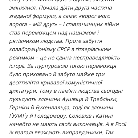
змінилися. Почала діяти друга частина 
згаданої формули, а саме: «ворог мого 
ворога – мій друг» – і співзачинщик війни 
став переможцем над нацизмом і 
рятівником людства. Проте забуття 
колабораціонізму СРСР з гітлерівським 
режимом – це не єдина несправедливість 
історії. За пурпуровою тогою переможця 
було приховано й забуто майже три 
десятиліття кривавої комуністичної 
диктатури. Тому в пам’яті людства сьогодні 
пульсують злочини Аушвіца й Треблінки, 
Ґерніки й Бухенвальда, тоді як злочини 
ҐУЛАҐу й Голодомору, Соловків і Катині 
начебто не мають своїх виконавців. А в Росії 
їх взагалі вважають виправданими. Так 