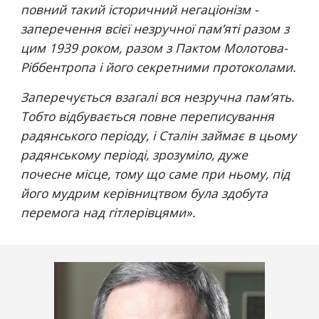
повний такий історичний негаціонізм - 
заперечення всієї незручної пам’яті разом з 
цим 1939 роком, разом з Пактом Молотова-
Ріббентропа і його секретними протоколами. 
Заперечується взагалі вся незручна пам’ять. 
Тобто відбувається повне переписування 
радянського періоду, і Сталін займає в цьому 
радянському періоді, зрозуміло, дуже 
почесне місце, тому що саме при ньому, під 
його мудрим керівництвом була здобута 
перемога над гітлерівцями
».