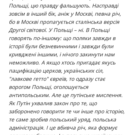
Польщі, цю правду фальшують. Насправді 
зовсім в інший бік, аніж у Москві, певна річ, 
бо в Москві пропагується сталінська версія 
Другої світової. У Польщі – ні. В Польщі 
говорять по-іншому: що поляки завжди в 
історії були безневинними і завжди були 
кривджені іншими, і нічого закинути нам 
неможливо. А якщо хтось пригадає якусь 
пацифікацію церков, українських сіл, 
"лавкове гетто" євреїв, то одразу стає 
ворогом Польщі, оголошується 
антипольським. Але це путінське мислення. 
Як Путін ухвалив закон про те, що 
заборонено говорити те чи інше про історію, 
те саме зробив польський уряд, польська 
адміністрація. І це вбивча річ, яка формує 