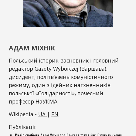
АДАМ МІХНІК
Польський історик, засновник і головний 
редактор Gazety Wyborczej (Варшава), 
дисидент, політв’язень комуністичного 
режиму, один з ідейних натхненників 
польської «Солідарності», почесний 
професор НаУКМА.
Wikipedia - 
UA 
| 
EN
Публікації:
Радіо свобода
,
Адам Міхнік про Другу світову війну, Путіна та «чорні 