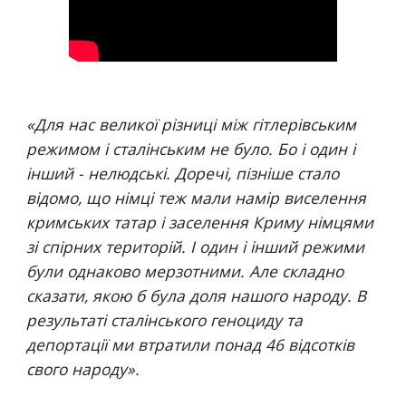
«
Для нас великої різниці між гітлерівським 
режимом і сталінським не було. Бо і один і 
інший - нелюдські. Доречі, пізніше стало 
відомо, що німці теж мали намір виселення 
кримських татар і заселення Криму німцями 
зі спірних територій. І один і інший режими 
були однаково мерзотними. Але складно 
сказати, якою б була доля нашого народу. В 
результаті сталінського геноциду та 
депортації ми втратили понад 46 відсотків 
свого народу
».