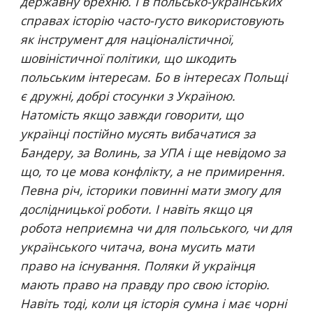
державну брехню. І в польсько-українських 
справах історію часто-густо використовують 
як інструмент для націоналістичної, 
шовіністичної політики, що шкодить 
польським інтересам. Бо в інтересах Польщі 
є дружні, добрі стосунки з Україною. 
Натомість якщо завжди говорити, що 
українці постійно мусять вибачатися за 
Бандеру, за Волинь, за УПА і ще невідомо за 
що, то це мова конфлікту, а не примирення. 
Певна річ, історики повинні мати змогу для 
дослідницької роботи. І навіть якщо ця 
робота неприємна чи для польського, чи для 
українського читача, вона мусить мати 
право на існування. Поляки й українця 
мають право на правду про свою історію. 
Навіть тоді, коли ця історія сумна і має чорні 