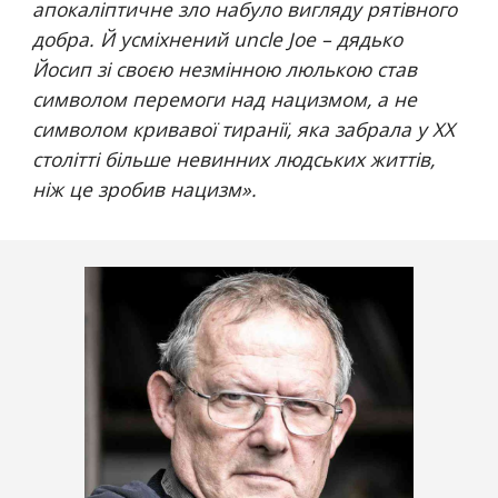
апокаліптичне зло набуло вигляду рятівного 
добра. Й усміхнений uncle Joe – дядько 
Йосип зі своєю незмінною люлькою став 
символом перемоги над нацизмом, а не 
символом кривавої тиранії, яка забрала у ХХ 
столітті більше невинних людських життів, 
ніж це зробив нацизм
».