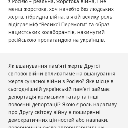
з Росією – реальна, жорстока війна, і не 
менш жорстока, хоч начебто без людських 
жертв, гібридна війна, в якій велику роль 
відіграє міф “Великої Перемоги” та образ 
нацистських колаборантів, накинутий 
російською пропагандою на українців.
Як вшанування пам'яті жертв Другої 
світової війни впливатиме на вшанування 
жертв сучасної війни з Росією? Яке місце в 
сьогоднішній українській пам’яті займає 
депортація кримських татар та інші 
повоєнні депортації? Якою є роль наративу 
про Другу світову війну в поширенні 
демократичних цінностей або навпаки, 
поверненні у русло авторитаризму чи 