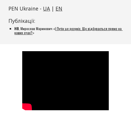
PEN Ukraine - 
UA
 | 
EN
Публікації:
Н
В
, Мирослав Маринович «
І Путін це розуміє. Що відбувається прямо на 
наших очах?
»