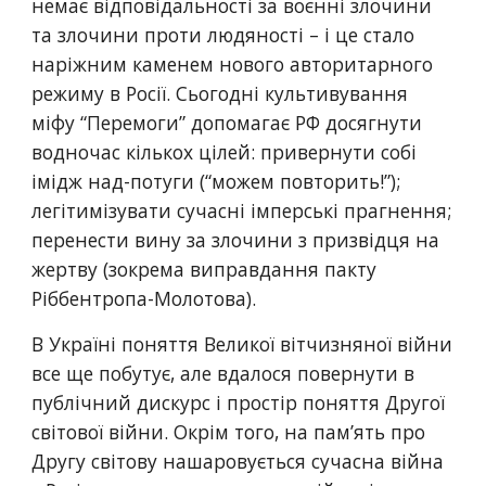
немає відповідальності за воєнні злочини 
та злочини проти людяності – і це стало 
наріжним каменем нового авторитарного 
режиму в Росії. Сьогодні культивування 
міфу “Перемоги” допомагає РФ досягнути 
водночас кількох цілей: привернути собі 
імідж над-потуги (“можем повторить!”); 
легітимізувати сучасні імперські прагнення; 
перенести вину за злочини з призвідця на 
жертву (зокрема виправдання пакту 
Ріббентропа-Молотова). 
В Україні поняття Великої вітчизняної війни 
все ще побутує, але вдалося повернути в 
публічний дискурс і простір поняття Другої 
світової війни. Окрім того, на пам’ять про 
Другу світову нашаровується сучасна війна 