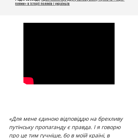
плями» в історії поляків і українців
«
Для мене єдиною відповіддю на брехливу 
путінську пропаганду є правда. І я говорю 
про це тим гучніше, бо в моїй країні, в 