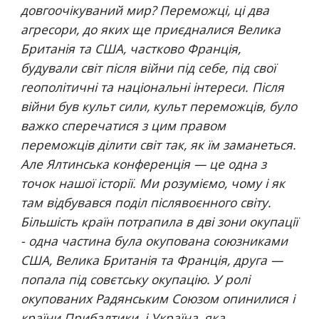
довгоочікуваний мир? Переможці, ці два 
агресори, до яких ще приєдналися Велика 
Британія та США, частково Франція, 
будували світ після війни під себе, під свої 
геополітичні та національні інтереси. Після 
війни був культ сили, культ переможців, було 
важко сперечатися з цим правом 
переможців ділити світ так, як їм заманеться. 
Але Ялтинська конференція — це одна з 
точок нашої історії. Ми розуміємо, чому і як 
там відбувався поділ післявоєнного світу. 
Більшість країн потрапила в дві зони окупації 
- одна частина була окупована союзниками 
США, Велика Британія та Франція, друга — 
попала під совєтську окупацію. У ролі 
окупованих Радянським Союзом опинилися і 
країни Прибалтики, і Україна, яка 