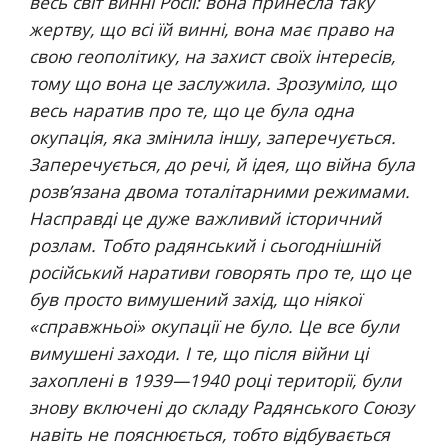
весь світ винні Росії: вона принесла таку 
жертву, що всі їй винні, вона має право на 
свою геополітику, на захист своїх інтересів, 
тому що вона це заслужила. Зрозуміло, що 
весь наратив про те, що це була одна 
окупація, яка змінила іншу, заперечується. 
Заперечується, до речі, й ідея, що війна була 
розв’язана двома тоталітарними режимами. 
Насправді це дуже важливий історичний 
розлам. Тобто радянський і сьогоднішній 
російський наративи говорять про те, що це 
був просто вимушений захід, що ніякої 
«справжньої» окупації не було. Це все були 
вимушені заходи. І те, що після війни ці 
захоплені в 1939—1940 році території, були 
знову включені до складу Радянського Союзу 
навіть не пояснюється, тобто відбувається 