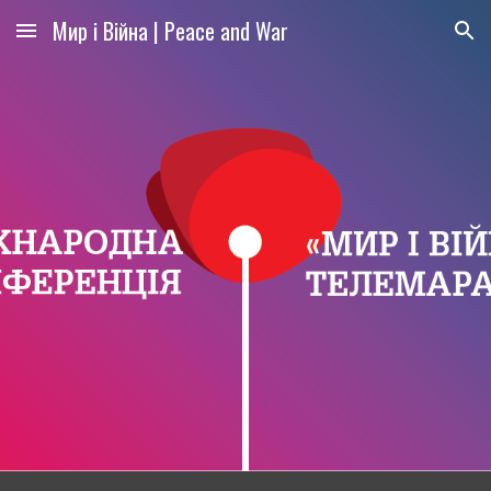
Мир і Війна | Peace and War
Skip to main content
Skip to navigation