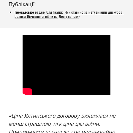
Публікації:
Громадське радио
, Оля Гнатюк: «
Ми ставимо за мету змінити дискурс з 
Великої Вітчизняної війни на Другу світову
»
«
Ціна Ялтинського договору виявилася не 
менш страшною, ніж ціна цієї війни. 
Припинилися воєнні дії, і це надзвичайно 