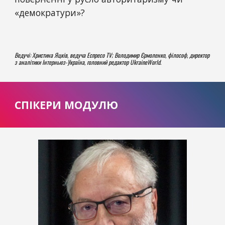
«демократури»?
Ведучі: 
Христина Яцків, ведуча Еспресо TV; Володимир Єрмоленко, філософ, директор 
з аналітики Інтерньюз-Україна, головний редактор
 UkraineWorld.
СПІКЕРИ МОДУЛЮ