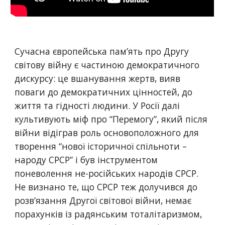
Сучасна європейська пам’ять про Другу 
світову війну є частиною демократичного 
дискурсу: це вшанування жертв, вияв 
поваги до демократичних цінностей, до 
життя та гідності людини. У Росії далі 
культивують міф про “Перемогу”, який після 
війни відіграв роль основоположного для 
творення “нової історичної спільноти – 
народу СРСР” і був інструментом 
поневолення не-російських народів СРСР. 
Не визнано те, що СРСР теж долучився до 
розв’язання Другої світової війни, немає 
порахунків із радянським тоталітаризмом, 