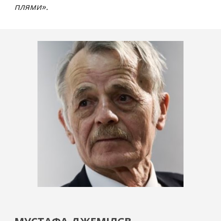
плями
».