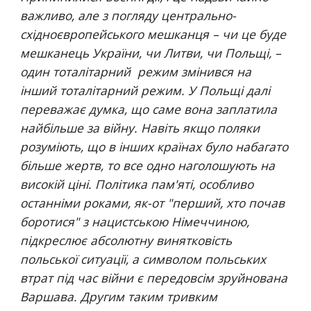
важливо, але з погляду центрально-
східноєвропейського мешканця – чи це буде 
мешканець України, чи Литви, чи Польщі, – 
один тоталітарний  режим змінився на 
інший тоталітарний режим. У Польщі далі 
переважає думка, що саме вона заплатила 
найбільше за війну. Навіть якщо поляки 
розуміють, що в інших країнах було набагато 
більше жертв, то все одно наголошують на 
високій ціні. Політика пам'яті, особливо 
останніми роками, як-от "перший, хто почав 
боротися" з нацистською Німеччиною, 
підкреслює абсолютну винятковість 
польської ситуації, а символом польських 
втрат під час війни є передовсім зруйнована 
Варшава. Другим таким тривким 