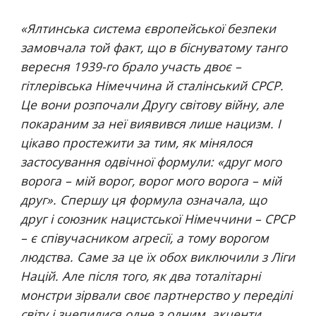
«
Ялтинська система європейської безпеки 
замовчала той факт, що в біснуватому танго 
вересня 1939-го брало участь двоє – 
гітлерівська Німеччина й
сталінський СРСР. 
Це вони розпочали Другу світову війну, але 
покараним за неї виявився лише нацизм. І 
цікаво простежити за тим, як мінялося 
застосування одвічної формули: «друг мого 
ворога – мій ворог, ворог мого ворога – мій 
друг». Спершу ця формула означала, що 
друг і союзник нацистської Німеччини – СРСР 
– є співучасником агресії, а тому ворогом 
людства. Саме за це їх обох виключили з Ліги 
Націй. Але після того, як два тоталітарні 
монстри зірвали своє партнерство у переділі 
світу і зчепилися одне з одним, акценти 